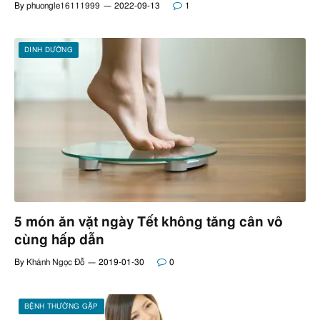
By
phuongle16111999
2022-09-13
1
DINH DƯỠNG
5 món ăn vặt ngày Tết không tăng cân vô
cùng hấp dẫn
By
Khánh Ngọc Đỗ
2019-01-30
0
BỆNH THƯỜNG GẶP