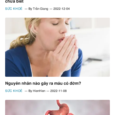
chưa biết
SỨC KHOẺ
By
Trần Giang
2022-12-04
Nguyên nhân nào gây ra máu có đờm?
SỨC KHOẺ
By
HienHien
2022-11-08