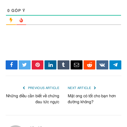
0
GÓP Ý
Facebook
Twitter
Pinterest
LinkedIn
Tumblr
Email
Reddit
VKontakte
Tele
PREVIOUS ARTICLE
NEXT ARTICLE
Những điều cần biết về chứng
Mật ong có tốt cho bạn hơn
đau tức ngực
đường không?