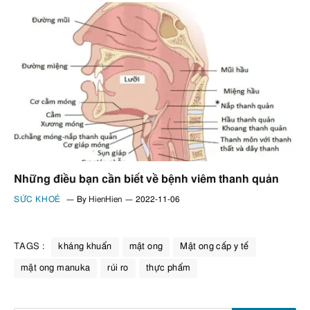
Những điều bạn cần biết về bệnh viêm thanh quản
SỨC KHOẺ
By
HienHien
2022-11-06
TAGS :
kháng khuẩn
mật ong
Mật ong cấp y tế
mật ong manuka
rủi ro
thực phẩm