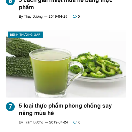
5 cách giải nhiệt mùa hè bằng thực
phẩm
By
Thụy Dương
2019-04-25
0
BỆNH THƯỜNG GẶP
5 loại thực phẩm phòng chống say
nắng mùa hè
By
Trâm Lương
2019-04-24
0