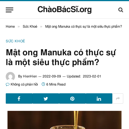
ChàoBácSĩ.org
»
»
Home
Sức Khoẻ
Mật ong Manuka có thực sự là một siêu thực phẩm?
SỨC KHOẺ
Mật ong Manuka có thực sự
là một siêu thực phẩm?
By
HienHien
2022-09-09
Updated:
2023-02-01
Không có phản hồi
6 Mins Read