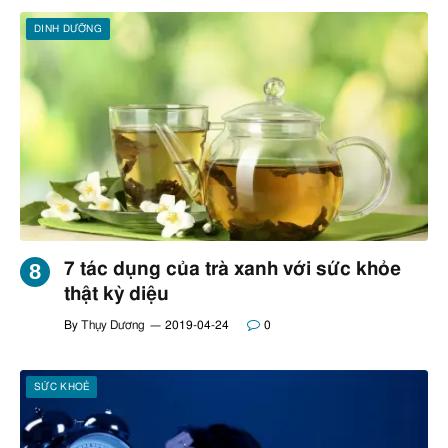
DINH DƯỠNG
7 tác dụng của trà xanh với sức khỏe
thật kỳ diệu
By
Thụy Dương
2019-04-24
0
SỨC KHOẺ