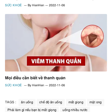
SỨC KHOẺ
By
HienHien
2022-11-06
Mọi điều cần biết về thanh quản
SỨC KHOẺ
By
HienHien
2022-11-06
TAGS :
ăn uống
chế độ ăn uống
mất giọng
mật ong
Phải làm gì nếu bạn bị mất giọng
uống nhiều nước