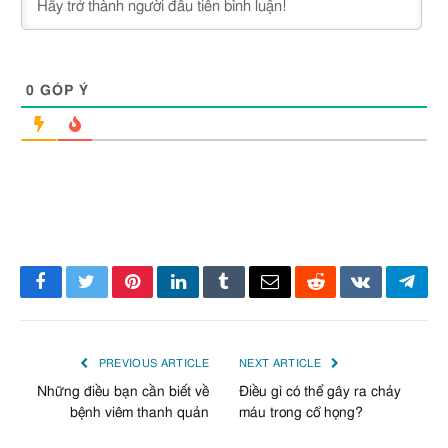
0
GÓP Ý
Facebook
Twitter
Pinterest
LinkedIn
Tumblr
Email
Reddit
VKontakte
Tele
PREVIOUS ARTICLE
NEXT ARTICLE
Những điều bạn cần biết về
Điều gì có thể gây ra chảy
bệnh viêm thanh quản
máu trong cổ họng?