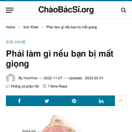
ChàoBácSĩ.org
»
»
Home
Sức Khoẻ
Phải làm gì nếu bạn bị mất giọng
SỨC KHOẺ
Phải làm gì nếu bạn bị mất
giọng
By
HienHien
2022-11-07
Updated:
2023-02-01
Không có phản hồi
7 Mins Read