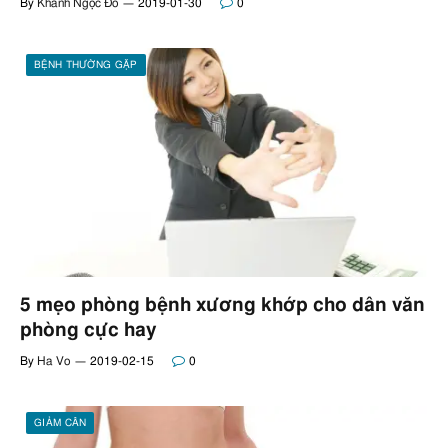
By
Khánh Ngọc Đỗ
2019-01-30
0
BỆNH THƯỜNG GẶP
5 mẹo phòng bệnh xương khớp cho dân văn
phòng cực hay
By
Ha Vo
2019-02-15
0
GIẢM CÂN