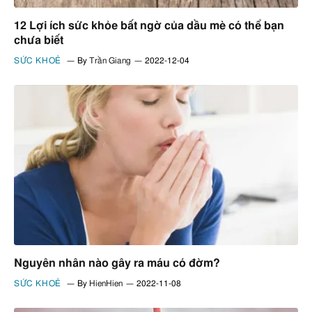
12 Lợi ích sức khỏe bất ngờ của dầu mè có thể bạn
chưa biết
SỨC KHOẺ
By
Trần Giang
2022-12-04
Nguyên nhân nào gây ra máu có đờm?
SỨC KHOẺ
By
HienHien
2022-11-08