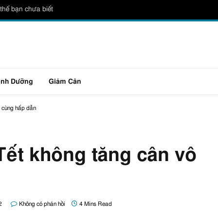
thể bạn chưa biết
inh Dưỡng
Giảm Cân
ô cùng hấp dẫn
Tết không tăng cân vô
2
Không có phản hồi
4 Mins Read