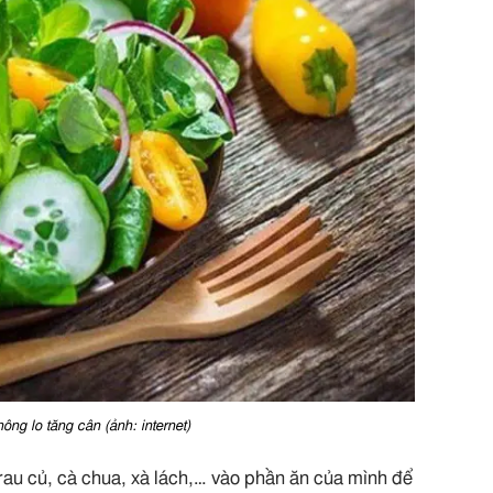
ng lo tăng cân (ảnh: internet)
u rau củ, cà chua, xà lách,… vào phần ăn của mình để