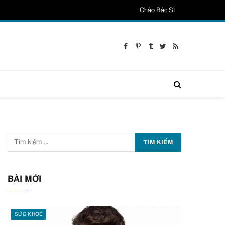
Chào Bác Sĩ
Facebook
Pinterest
Tumblr
Twitter
RSS
BÀI MỚI
SỨC KHOẺ