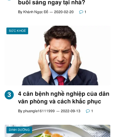
buổi sáng ngay tại nhà?
By
Khánh Ngọc Đỗ
2020-02-20
1
SỨC KHOẺ
4 căn bệnh nghề nghiệp của dân
văn phòng và cách khắc phục
By
phuongle16111999
2022-09-13
1
DINH DƯỠNG