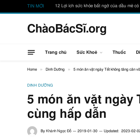
12 Lợi ích sức khỏe bất ngờ của dầu mè có 
TIN MỚI
ChàoBácSĩ.org
Trang chủ
Sức Khoẻ
Thuốc
D
»
»
Home
Dinh Dưỡng
5 món ăn vặt ngày Tết không tăng cân v
DINH DƯỠNG
5 món ăn vặt ngày 
cùng hấp dẫn
By
Khánh Ngọc Đỗ
2019-01-30
Updated:
2023-02-0