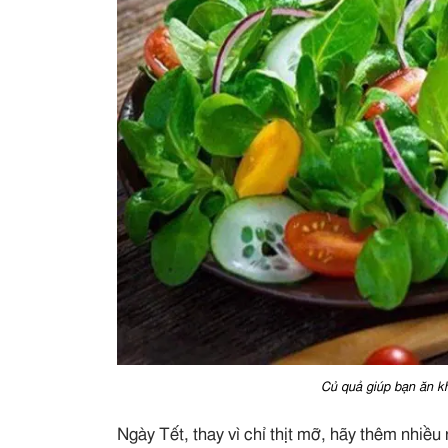
Củ quả giúp bạn ăn khô
Ngày Tết, thay vì chỉ thịt mỡ, hãy thêm nhiề