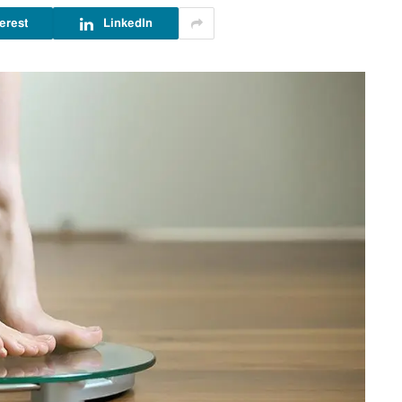
erest
LinkedIn