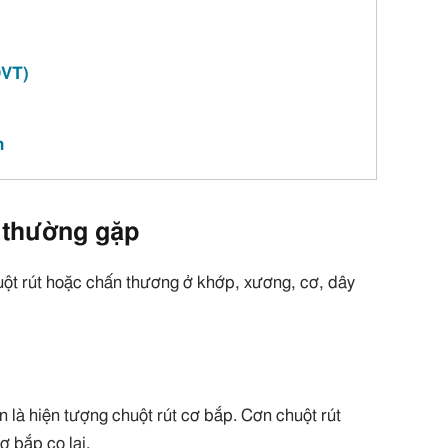
DVT)
n
 thường gặp
uột rút hoặc chấn thương ở khớp, xương, cơ, dây
 là hiện tượng chuột rút cơ bắp. Cơn chuột rút
ơ bắp co lại.