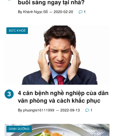
buổi sáng ngay tại nhà?
By
Khánh Ngọc Đỗ
2020-02-20
1
SỨC KHOẺ
4 căn bệnh nghề nghiệp của dân
văn phòng và cách khắc phục
By
phuongle16111999
2022-09-13
1
DINH DƯỠNG