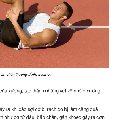
ân chấn thương (Ảnh: Internet)
c của xương, tạo thành những vết vỡ nhỏ ở xương
y ra khi các sợi cơ bị rách do bị làm căng quá
ớn như cơ tứ đầu, bắp chân, gân khoeo gây ra cơn