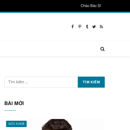
Chào Bác Sĩ
Facebook
Pinterest
Tumblr
Twitter
RSS
BÀI MỚI
SỨC KHOẺ