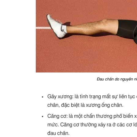
Đau chân do nguyên nh
Gãy xương: là tình trạng mất sự liên tụ
chân, đặc biệt là xương ống chân.
Căng cơ: là một chấn thương phổ biến xả
mức. Căng cơ thường xảy ra ở các cơ l
đau chân.