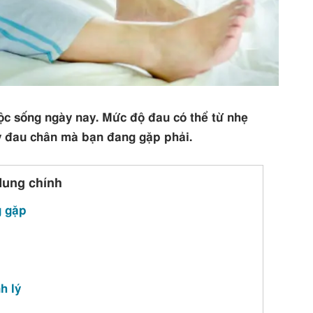
ộc sống ngày nay. Mức độ đau có thể từ nhẹ
y đau chân mà bạn đang gặp phải.
dung chính
g gặp
h lý