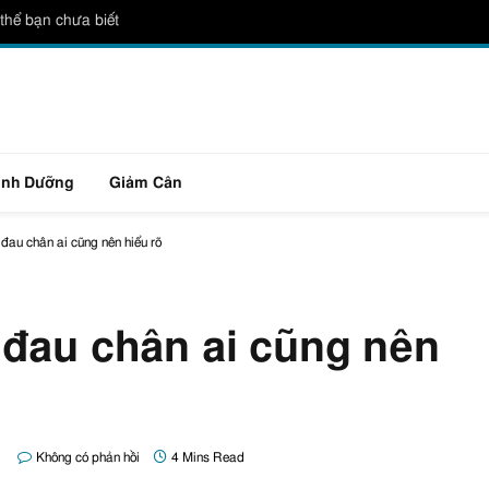
thể bạn chưa biết
inh Dưỡng
Giảm Cân
đau chân ai cũng nên hiểu rõ
 đau chân ai cũng nên
Không có phản hồi
4 Mins Read