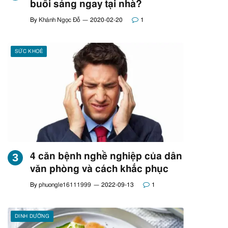
buổi sáng ngay tại nhà?
By
Khánh Ngọc Đỗ
2020-02-20
1
SỨC KHOẺ
4 căn bệnh nghề nghiệp của dân
văn phòng và cách khắc phục
By
phuongle16111999
2022-09-13
1
DINH DƯỠNG