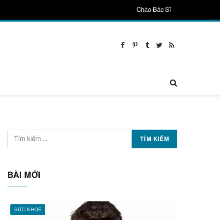
Chào Bác Sĩ
Facebook
Pinterest
Tumblr
Twitter
RSS
BÀI MỚI
SỨC KHOẺ