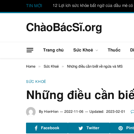
12 Lợi ích sức khỏe bất ngờ của dầu mè có 
TIN MỚI
ChàoBácSĩ.org
Trang chủ
Sức Khoẻ
Thuốc
D
»
»
Home
Sức Khoẻ
Những điều cần biết về ngứa và MS
SỨC KHOẺ
Những điều cần bi
By
HienHien
2022-11-06
Updated:
2023-02-01
Facebook
Twitter
Pint