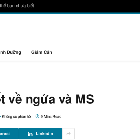
thể bạn chưa biết
inh Dưỡng
Giảm Cân
ết về ngứa và MS
Không có phản hồi
9 Mins Read
erest
LinkedIn