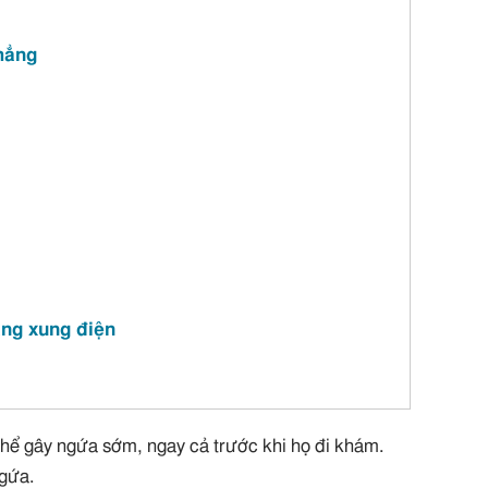
hẳng
ằng xung điện
hể gây ngứa sớm, ngay cả trước khi họ đi khám.
ngứa.