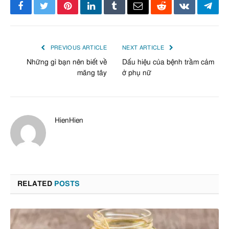
Facebook
Twitter
Pinterest
LinkedIn
Tumblr
Email
Reddit
VKontakte
Tele
PREVIOUS ARTICLE
NEXT ARTICLE
Những gì bạn nên biết về
Dấu hiệu của bệnh trầm cảm
măng tây
ở phụ nữ
HienHien
RELATED
POSTS