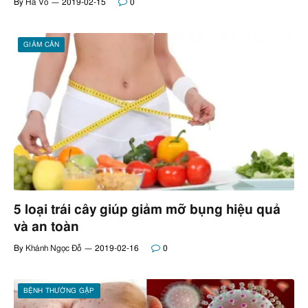
By
Ha Vo
2019-02-15
0
GIẢM CÂN
5 loại trái cây giúp giảm mỡ bụng hiệu quả
và an toàn
By
Khánh Ngọc Đỗ
2019-02-16
0
BỆNH THƯỜNG GẶP