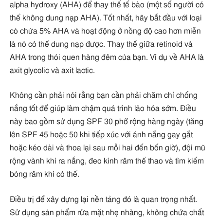
alpha hydroxy (AHA) để thay thế tế bào (một số người có
thể không dung nạp AHA). Tốt nhất, hãy bắt đầu với loại
có chứa 5% AHA và hoạt động ở nồng độ cao hơn miễn
là nó có thể dung nạp được. Thay thế giữa retinoid và
AHA trong thói quen hàng đêm của bạn. Ví dụ về AHA là
axit glycolic và axit lactic.
Không cần phải nói rằng bạn cần phải chăm chỉ chống
nắng tốt để giúp làm chậm quá trình lão hóa sớm. Điều
này bao gồm sử dụng SPF 30 phổ rộng hàng ngày (tăng
lên SPF 45 hoặc 50 khi tiếp xúc với ánh nắng gay gắt
hoặc kéo dài và thoa lại sau mỗi hai đến bốn giờ), đội mũ
rộng vành khi ra nắng, đeo kính râm thể thao và tìm kiếm
bóng râm khi có thể.
Điều trị để xây dựng lại nền tảng đó là quan trọng nhất.
Sử dụng sản phẩm rửa mặt nhẹ nhàng, không chứa chất