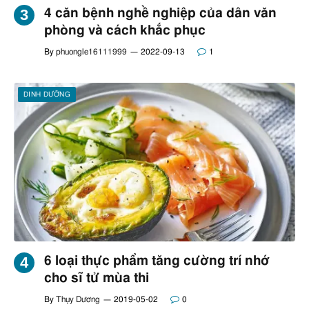
4 căn bệnh nghề nghiệp của dân văn
phòng và cách khắc phục
By
phuongle16111999
2022-09-13
1
DINH DƯỠNG
6 loại thực phẩm tăng cường trí nhớ
cho sĩ tử mùa thi
By
Thụy Dương
2019-05-02
0