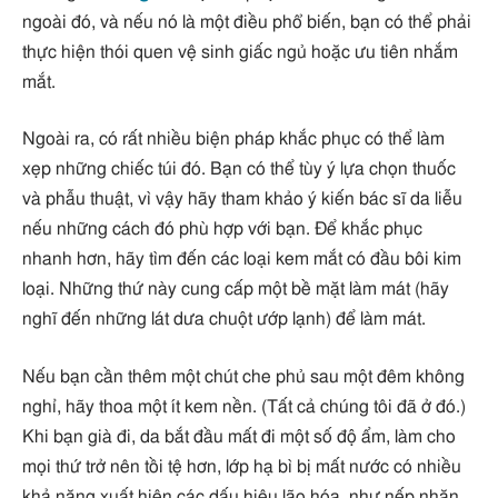
ngoài đó, và nếu nó là một điều phổ biến, bạn có thể phải
thực hiện thói quen vệ sinh giấc ngủ hoặc ưu tiên nhắm
mắt.
Ngoài ra, có rất nhiều biện pháp khắc phục có thể làm
xẹp những chiếc túi đó. Bạn có thể tùy ý lựa chọn thuốc
và phẫu thuật, vì vậy hãy tham khảo ý kiến ​​bác sĩ da liễu
nếu những cách đó phù hợp với bạn. Để khắc phục
nhanh hơn, hãy tìm đến các loại kem mắt có đầu bôi kim
loại. Những thứ này cung cấp một bề mặt làm mát (hãy
nghĩ đến những lát dưa chuột ướp lạnh) để làm mát.
Nếu bạn cần thêm một chút che phủ sau một đêm không
nghỉ, hãy thoa một ít kem nền. (Tất cả chúng tôi đã ở đó.)
Khi bạn già đi, da bắt đầu mất đi một số độ ẩm, làm cho
mọi thứ trở nên tồi tệ hơn, lớp hạ bì bị mất nước có nhiều
khả năng xuất hiện các dấu hiệu lão hóa, như nếp nhăn