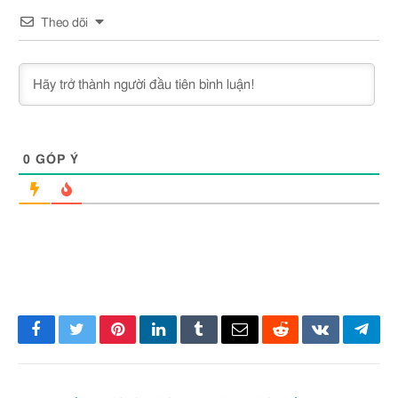
Theo dõi
0
GÓP Ý
Facebook
Twitter
Pinterest
LinkedIn
Tumblr
Email
Reddit
VKontakte
Tele