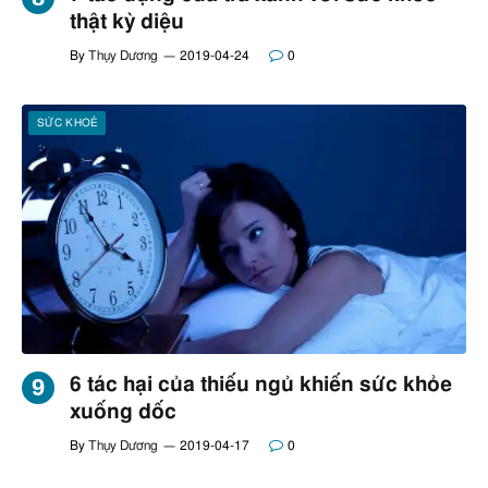
thật kỳ diệu
By
Thụy Dương
2019-04-24
0
SỨC KHOẺ
6 tác hại của thiếu ngủ khiến sức khỏe
xuống dốc
By
Thụy Dương
2019-04-17
0