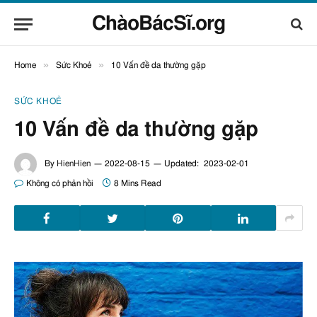
ChàoBácSĩ.org
»
»
Home
Sức Khoẻ
10 Vấn đề da thường gặp
SỨC KHOẺ
10 Vấn đề da thường gặp
By
HienHien
2022-08-15
Updated:
2023-02-01
Không có phản hồi
8 Mins Read