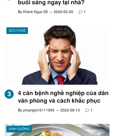
buổi sáng ngay tại nhà?
By
Khánh Ngọc Đỗ
2020-02-20
1
SỨC KHOẺ
4 căn bệnh nghề nghiệp của dân
văn phòng và cách khắc phục
By
phuongle16111999
2022-09-13
1
DINH DƯỠNG