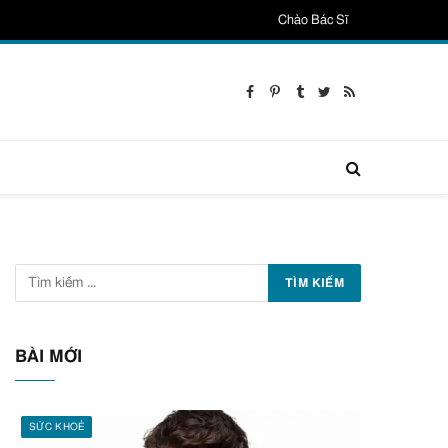
Chào Bác Sĩ
Facebook
Pinterest
Tumblr
Twitter
RSS
BÀI MỚI
SỨC KHOẺ