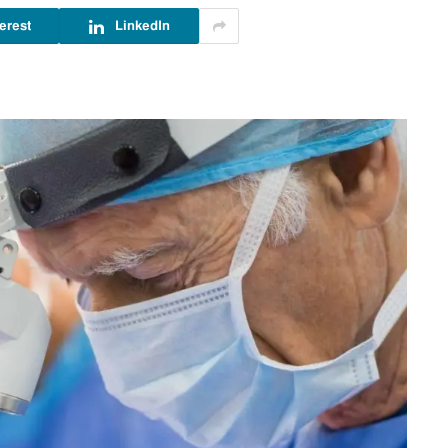
erest
LinkedIn