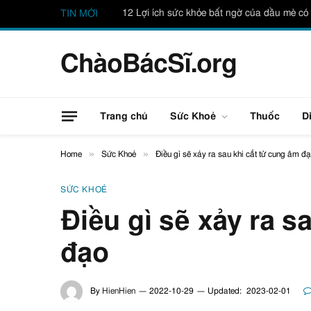
12 Lợi ích sức khỏe bất ngờ của dầu mè có 
TIN MỚI
ChàoBácSĩ.org
Trang chủ
Sức Khoẻ
Thuốc
D
»
»
Home
Sức Khoẻ
Điều gì sẽ xảy ra sau khi cắt tử cung âm đ
SỨC KHOẺ
Điều gì sẽ xảy ra s
đạo
By
HienHien
2022-10-29
Updated:
2023-02-01