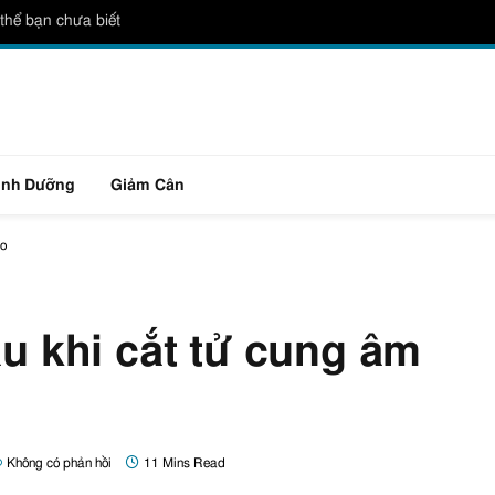
thể bạn chưa biết
inh Dưỡng
Giảm Cân
ạo
au khi cắt tử cung âm
Không có phản hồi
11 Mins Read