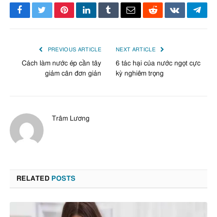
Facebook
Twitter
Pinterest
LinkedIn
Tumblr
Email
Reddit
VKontakte
Tele
PREVIOUS ARTICLE
NEXT ARTICLE
Cách làm nước ép cần tây
6 tác hại của nước ngọt cực
giảm cân đơn giản
kỳ nghiêm trọng
Trâm Lương
RELATED
POSTS