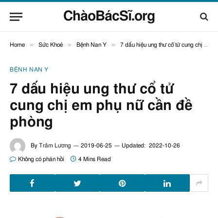
ChàoBácSĩ.org
»
»
»
Home
Sức Khoẻ
Bệnh Nan Y
7 dấu hiệu ung thư cổ tử cung chị em phụ nữ cần đề phòng
BỆNH NAN Y
7 dấu hiệu ung thư cổ tử
cung chị em phụ nữ cần đề
phòng
By
Trâm Lương
2019-06-25
Updated:
2022-10-26
Không có phản hồi
4 Mins Read