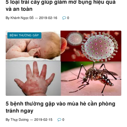
5 loại trái cây giúp giảm mỡ bụng hiệu quả
và an toàn
By
Khánh Ngọc Đỗ
2019-02-16
0
BỆNH THƯỜNG GẶP
5 bệnh thường gặp vào mùa hè cần phòng
tránh ngay
By
Thụy Dương
2019-02-15
0