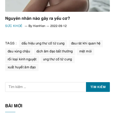
Nguyên nhân nào gây ra yếu cơ?
SỨC KHOẺ
By
HienHien
2022-09-12
TAGS :
dấu hiệu ung thư cổ tử cung
đau rát khi quan hệ
đau vùng chậu
dịch âm đạo bất thường
mệt mỏi
rối loại kinh nguyệt
ung thư cổ tử cung
xuất huyết âm đạo
BÀI MỚI