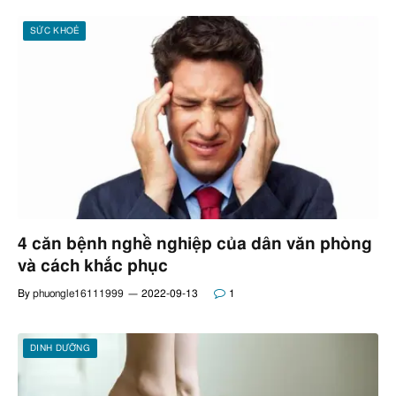
SỨC KHOẺ
4 căn bệnh nghề nghiệp của dân văn phòng
và cách khắc phục
By
phuongle16111999
2022-09-13
1
DINH DƯỠNG