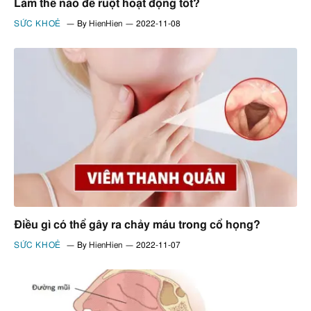
Làm thế nào để ruột hoạt động tốt?
SỨC KHOẺ
By
HienHien
2022-11-08
Điều gì có thể gây ra chảy máu trong cổ họng?
SỨC KHOẺ
By
HienHien
2022-11-07