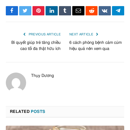
Facebook
Twitter
Pinterest
LinkedIn
Tumblr
Email
Reddit
VKontakte
Tele
PREVIOUS ARTICLE
NEXT ARTICLE
Bí quyết giúp trẻ tăng chiều
6 cách phòng bệnh cảm cúm
cao tối đa thật hữu ích
hiệu quả nên xem qua
Thụy Dương
RELATED
POSTS