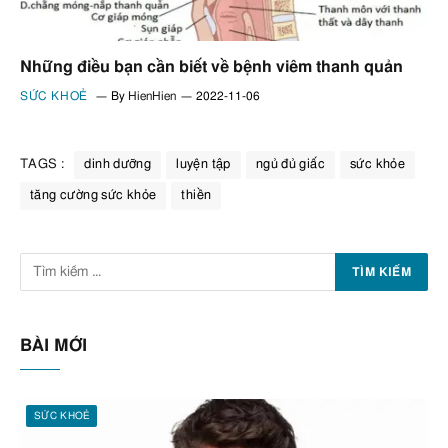
Những điều bạn cần biết về bệnh viêm thanh quản
SỨC KHOẺ
By
HienHien
2022-11-06
TAGS :
dinh dưỡng
luyện tập
ngủ đủ giấc
sức khỏe
tăng cường sức khỏe
thiền
BÀI MỚI
SỨC KHOẺ