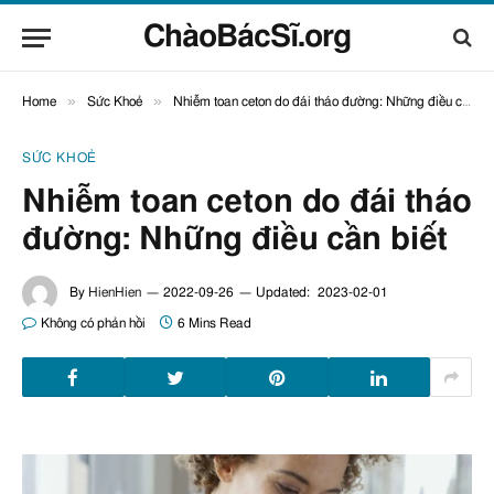
ChàoBácSĩ.org
»
»
Home
Sức Khoẻ
Nhiễm toan ceton do đái tháo đường: Những điều cần biết
SỨC KHOẺ
Nhiễm toan ceton do đái tháo
đường: Những điều cần biết
By
HienHien
2022-09-26
Updated:
2023-02-01
Không có phản hồi
6 Mins Read