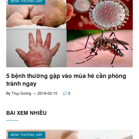
BỆNH THƯỜNG GẶP
5 bệnh thường gặp vào mùa hè cần phòng
tránh ngay
By
Thụy Dương
2019-02-15
0
BÀI XEM NHIỀU
BỆNH THƯỜNG GẶP