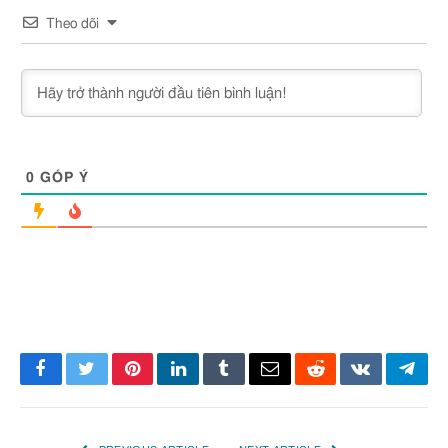
Theo dõi
0
GÓP Ý
Facebook
Twitter
Pinterest
LinkedIn
Tumblr
Email
Reddit
VKontakte
Tele