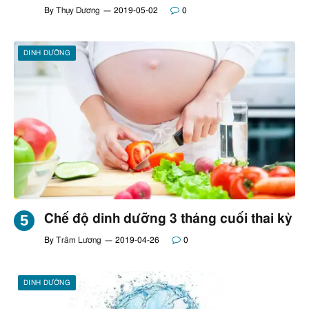
By
Thụy Dương
2019-05-02
0
DINH DƯỠNG
Chế độ dinh dưỡng 3 tháng cuối thai kỳ
By
Trâm Lương
2019-04-26
0
DINH DƯỠNG