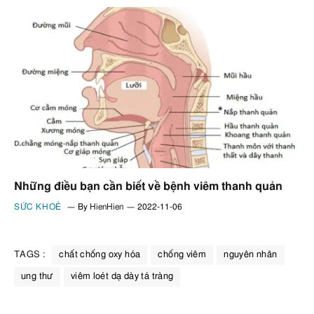
Những điều bạn cần biết về bệnh viêm thanh quản
SỨC KHOẺ
By
HienHien
2022-11-06
TAGS :
chất chống oxy hóa
chống viêm
nguyên nhân
ung thư
viêm loét dạ dày tá tràng