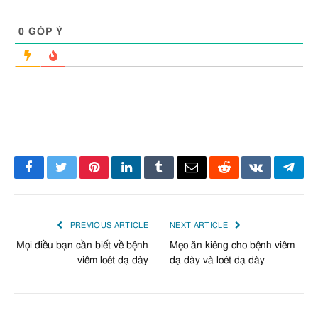
0
GÓP Ý
Facebook
Twitter
Pinterest
LinkedIn
Tumblr
Email
Reddit
VKontakte
Tele
PREVIOUS ARTICLE
NEXT ARTICLE
Mọi điều bạn cần biết về bệnh
Mẹo ăn kiêng cho bệnh viêm
viêm loét dạ dày
dạ dày và loét dạ dày