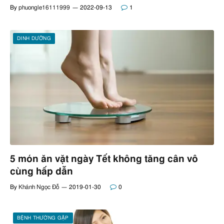
By
phuongle16111999
2022-09-13
1
DINH DƯỠNG
5 món ăn vặt ngày Tết không tăng cân vô
cùng hấp dẫn
By
Khánh Ngọc Đỗ
2019-01-30
0
BỆNH THƯỜNG GẶP