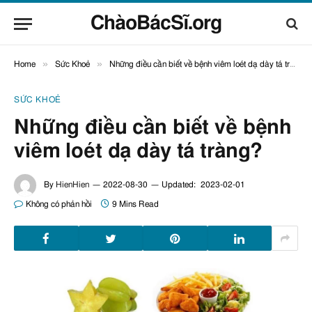
ChàoBácSĩ.org
»
»
Home
Sức Khoẻ
Những điều cần biết về bệnh viêm loét dạ dày tá tràng?
SỨC KHOẺ
Những điều cần biết về bệnh
viêm loét dạ dày tá tràng?
By
HienHien
2022-08-30
Updated:
2023-02-01
Không có phản hồi
9 Mins Read