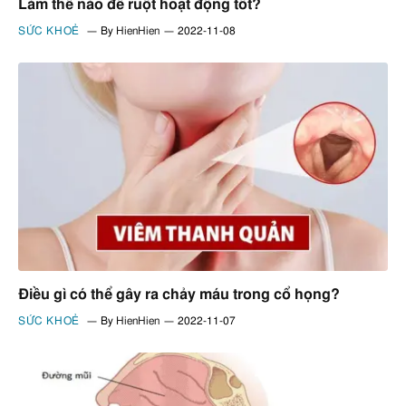
Làm thế nào để ruột hoạt động tốt?
SỨC KHOẺ
By
HienHien
2022-11-08
Điều gì có thể gây ra chảy máu trong cổ họng?
SỨC KHOẺ
By
HienHien
2022-11-07