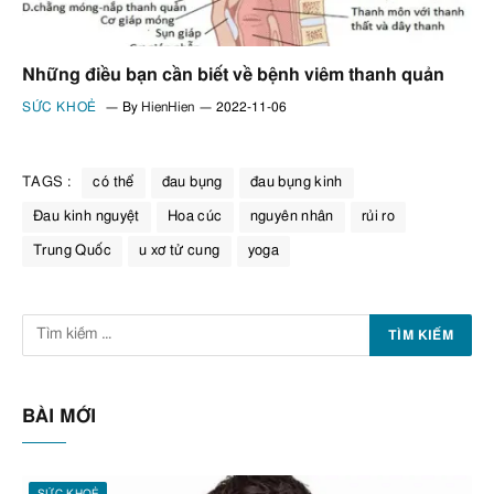
Những điều bạn cần biết về bệnh viêm thanh quản
SỨC KHOẺ
By
HienHien
2022-11-06
TAGS :
có thể
đau bụng
đau bụng kinh
Đau kinh nguyệt
Hoa cúc
nguyên nhân
rủi ro
Trung Quốc
u xơ tử cung
yoga
BÀI MỚI
SỨC KHOẺ