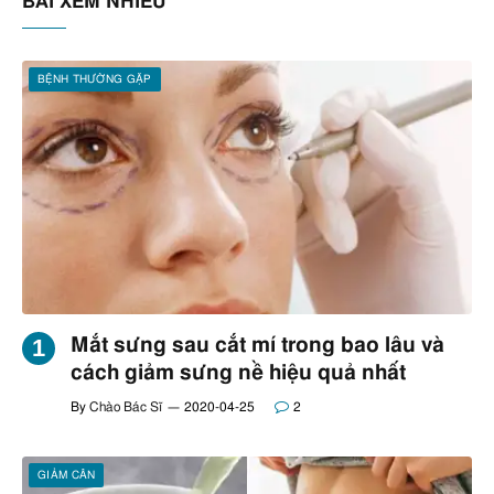
BÀI XEM NHIỀU
BỆNH THƯỜNG GẶP
Mắt sưng sau cắt mí trong bao lâu và
cách giảm sưng nề hiệu quả nhất
By
Chào Bác Sĩ
2020-04-25
2
GIẢM CÂN