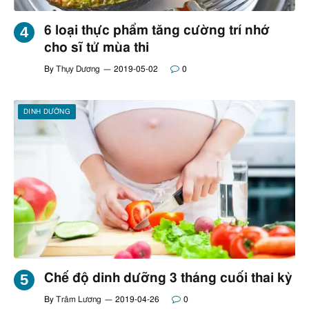
6 loại thực phẩm tăng cường trí nhớ
cho sĩ tử mùa thi
By
Thụy Dương
2019-05-02
0
DINH DƯỠNG
Chế độ dinh dưỡng 3 tháng cuối thai kỳ
By
Trâm Lương
2019-04-26
0