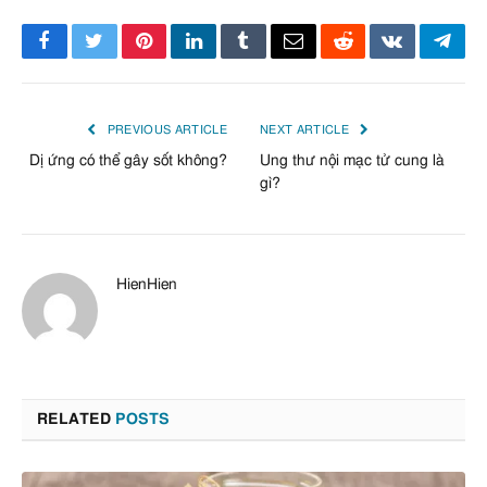
Facebook
Twitter
Pinterest
LinkedIn
Tumblr
Email
Reddit
VKontakte
Tele
PREVIOUS ARTICLE
NEXT ARTICLE
Dị ứng có thể gây sốt không?
Ung thư nội mạc tử cung là
gì?
HienHien
RELATED
POSTS