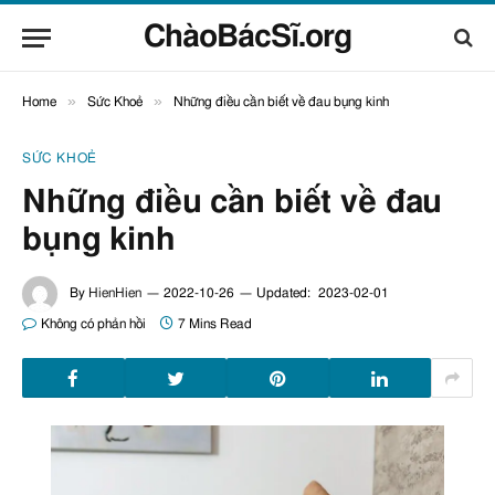
ChàoBácSĩ.org
»
»
Home
Sức Khoẻ
Những điều cần biết về đau bụng kinh
SỨC KHOẺ
Những điều cần biết về đau
bụng kinh
By
HienHien
2022-10-26
Updated:
2023-02-01
Không có phản hồi
7 Mins Read