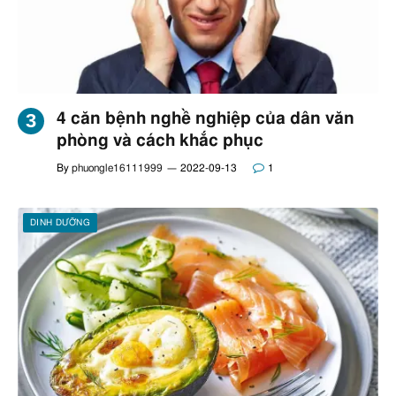
4 căn bệnh nghề nghiệp của dân văn
phòng và cách khắc phục
By
phuongle16111999
2022-09-13
1
DINH DƯỠNG