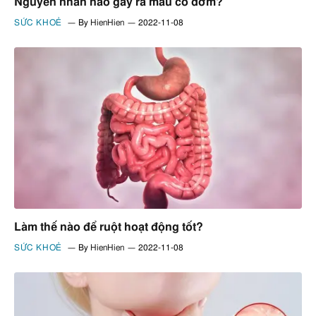
Nguyên nhân nào gây ra máu có đờm?
SỨC KHOẺ
By
HienHien
2022-11-08
Làm thế nào để ruột hoạt động tốt?
SỨC KHOẺ
By
HienHien
2022-11-08