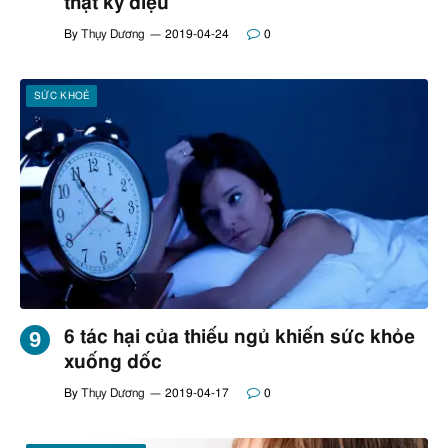
thật kỳ diệu
By
Thụy Dương
2019-04-24
0
SỨC KHOẺ
6 tác hại của thiếu ngủ khiến sức khỏe
xuống dốc
By
Thụy Dương
2019-04-17
0