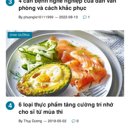
4 căn bệnh nghề nghiệp của dân văn
phòng và cách khắc phục
By
phuongle16111999
2022-09-13
1
DINH DƯỠNG
6 loại thực phẩm tăng cường trí nhớ
cho sĩ tử mùa thi
By
Thụy Dương
2019-05-02
0