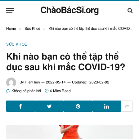
ChàoBácSĩ.org
»
»
Home
Sức Khoẻ
Khi nào bạn có thể tập thể dục sau khi mắc COVID-19?
SỨC KHOẺ
Khi nào bạn có thể tập thể
dục sau khi mắc COVID-19?
By
HienHien
2022-05-14
Updated:
2023-02-02
Không có phản hồi
6 Mins Read