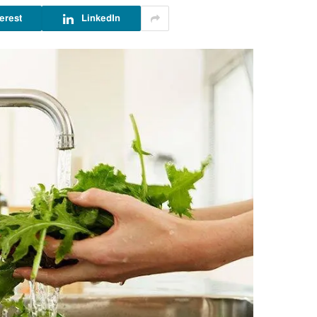
erest
LinkedIn