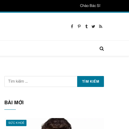
Chào Bác Sĩ
Facebook
Pinterest
Tumblr
Twitter
RSS
BÀI MỚI
SỨC KHOẺ