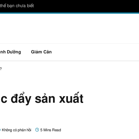
thể bạn chưa biết
inh Dưỡng
Giảm Cân
n?
c đẩy sản xuất
Không có phản hồi
5 Mins Read