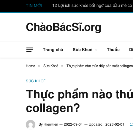
12 Lợi ích sức khỏe bất ngờ của dầu mè có 
TIN MỚI
ChàoBácSĩ.org
Trang chủ
Sức Khoẻ
Thuốc
D
»
»
Home
Sức Khoẻ
Thực phẩm nào thúc đẩy sản xuất collage
SỨC KHOẺ
Thực phẩm nào thú
collagen?
By
HienHien
2022-09-04
Updated:
2023-02-01