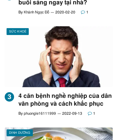
buổi sáng ngay tại nhà?
By
Khánh Ngọc Đỗ
2020-02-20
1
SỨC KHOẺ
4 căn bệnh nghề nghiệp của dân
văn phòng và cách khắc phục
By
phuongle16111999
2022-09-13
1
DINH DƯỠNG