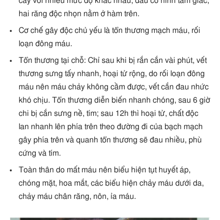
cây với nhiều mức độ khác nhau, đầu có hình tam giác,
hai răng độc nhọn nằm ở hàm trên.
Cơ chế gây độc chủ yếu là tổn thương mạch máu, rối
loạn đông máu.
Tổn thương tại chỗ: Chỉ sau khi bị rắn cắn vài phút, vết
thương sưng tấy nhanh, hoại tử rộng, do rối loạn đông
máu nên máu chảy không cầm được, vết cắn đau nhức
khó chịu. Tổn thương diễn biến nhanh chóng, sau 6 giờ
chi bị cắn sưng nề, tím; sau 12h thì hoại tử, chất độc
lan nhanh lên phía trên theo đường đi của bạch mạch
gây phía trên và quanh tổn thương sẽ đau nhiều, phù
cứng và tím.
Toàn thân do mất máu nên biểu hiện tụt huyết áp,
chóng mặt, hoa mắt, các biểu hiện chảy máu dưới da,
chảy máu chân răng, nôn, ỉa máu.