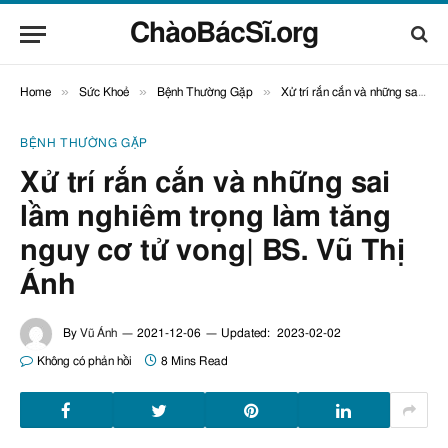
ChàoBácSĩ.org
»
»
»
Home
Sức Khoẻ
Bệnh Thường Gặp
Xử trí rắn cắn và những sai lầm nghiêm trọng làm tăng nguy cơ tử vong| BS. Vũ Thị Ánh
BỆNH THƯỜNG GẶP
Xử trí rắn cắn và những sai
lầm nghiêm trọng làm tăng
nguy cơ tử vong| BS. Vũ Thị
Ánh
By
Vũ Ánh
2021-12-06
Updated:
2023-02-02
Không có phản hồi
8 Mins Read