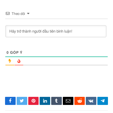
Theo dõi
0
GÓP Ý
Facebook
Twitter
Pinterest
LinkedIn
Tumblr
Email
Reddit
VKontakte
Tele