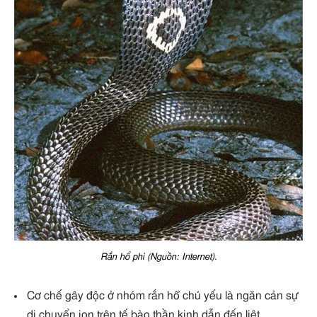
Rắn hổ phì (Nguồn: Internet).
Cơ chế gây độc ở nhóm rắn hổ chủ yếu là ngăn cản sự
di chuyển ion trên tế bào thần kinh dẫn đến liệt.