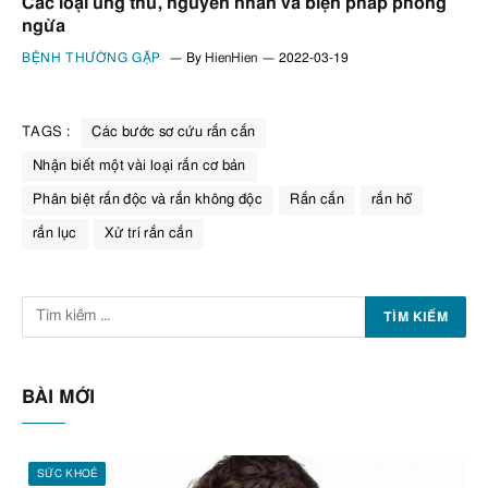
Các loại ung thư, nguyên nhân và biện pháp phòng
ngừa
BỆNH THƯỜNG GẶP
By
HienHien
2022-03-19
TAGS :
Các bước sơ cứu rắn cắn
Nhận biết một vài loại rắn cơ bản
Phân biệt rắn độc và rắn không độc
Rắn cắn
rắn hổ
rắn lục
Xử trí rắn cắn
BÀI MỚI
SỨC KHOẺ