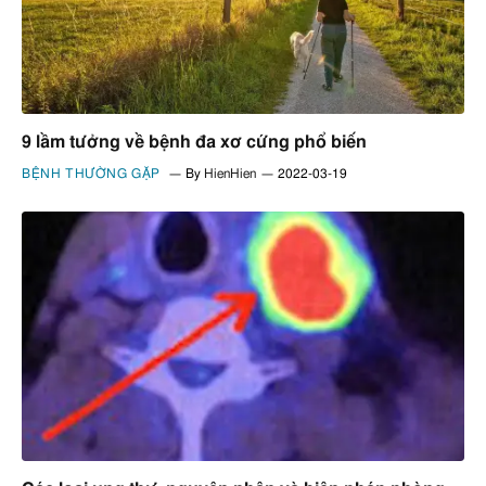
9 lầm tưởng về bệnh đa xơ cứng phổ biến
BỆNH THƯỜNG GẶP
By
HienHien
2022-03-19