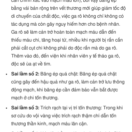
cắn chính xác vào mạch máu lớn), bởi vậy băng ép
bằng vải bản rộng trên vết thương mới giúp giảm tốc độ
di chuyển của chất độc, việc ga rô không chỉ không có
tác dụng mà còn gây nguy hiểm hơn cho bệnh nhân.
Ga rô sẽ làm cản trở hoàn toàn mạch máu dẫn đến
thiếu máu chi, tăng hoại tử, nhiều khi người bị rắn cắn
phải cắt cụt chi không phải do độc rắn mà do ga rô.
Thêm vào đó, đến viện khi nhân viên y tế tháo ga rô,
độc sẽ ùa ạt về tim.
Sai lầm số 2:
Băng ép quá chặt: Băng ép quá chặt
cũng gây đến hậu quả như ga rô, làm cản trở lưu thông
động mạch, khi băng ép cần đảm bảo vẫn bắt được
mạch ở chi tổn thương.
Sai lầm số 3:
Trích rạch tại vị trí tổn thương: Trong khi
sơ cứu do vội vàng việc trích rạch thậm chí dẫn tổn
thương thần kinh, mạch máu lân cận.