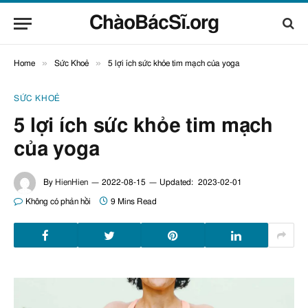
ChàoBácSĩ.org
»
»
Home
Sức Khoẻ
5 lợi ích sức khỏe tim mạch của yoga
SỨC KHOẺ
5 lợi ích sức khỏe tim mạch
của yoga
By
HienHien
2022-08-15
Updated:
2023-02-01
Không có phản hồi
9 Mins Read