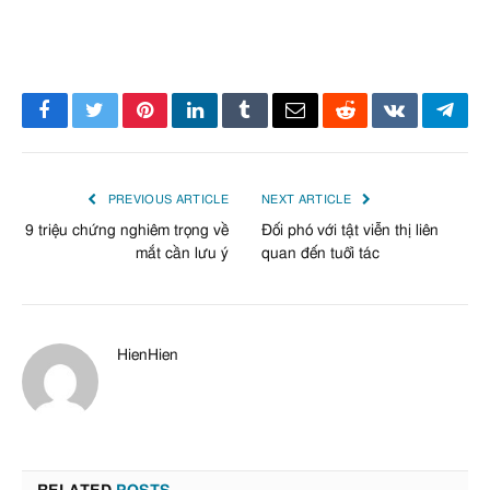
Facebook
Twitter
Pinterest
LinkedIn
Tumblr
Email
Reddit
VKontakte
Tele
PREVIOUS ARTICLE
NEXT ARTICLE
9 triệu chứng nghiêm trọng về
Đối phó với tật viễn thị liên
mắt cần lưu ý
quan đến tuổi tác
HienHien