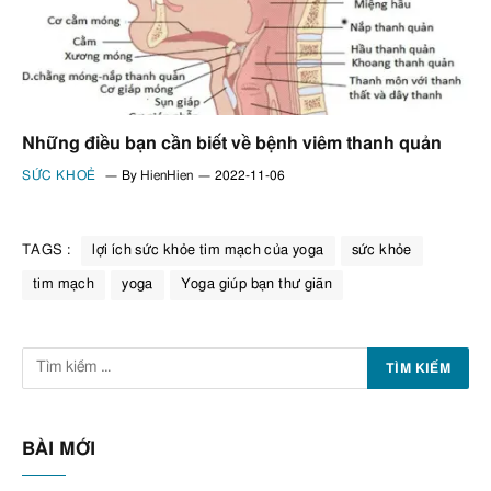
Những điều bạn cần biết về bệnh viêm thanh quản
SỨC KHOẺ
By
HienHien
2022-11-06
TAGS :
lợi ích sức khỏe tim mạch của yoga
sức khỏe
tim mạch
yoga
Yoga giúp bạn thư giãn
BÀI MỚI