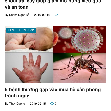
5 loại trái cây giúp giảm mỡ bụng hiệu quả
và an toàn
By
Khánh Ngọc Đỗ
2019-02-16
0
BỆNH THƯỜNG GẶP
5 bệnh thường gặp vào mùa hè cần phòng
tránh ngay
By
Thụy Dương
2019-02-15
0