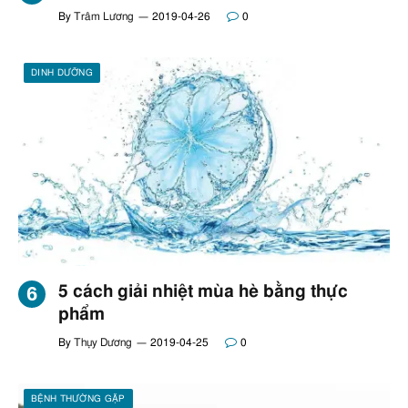
By
Trâm Lương
2019-04-26
0
DINH DƯỠNG
5 cách giải nhiệt mùa hè bằng thực
phẩm
By
Thụy Dương
2019-04-25
0
BỆNH THƯỜNG GẶP