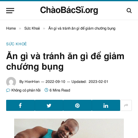
ChàoBácSĩ.org
»
»
Home
Sức Khoẻ
Ăn gì và tránh ăn gì để giảm chướng bụng
SỨC KHOẺ
Ăn gì và tránh ăn gì để giảm
chướng bụng
By
HienHien
2022-09-10
Updated:
2023-02-01
Không có phản hồi
6 Mins Read