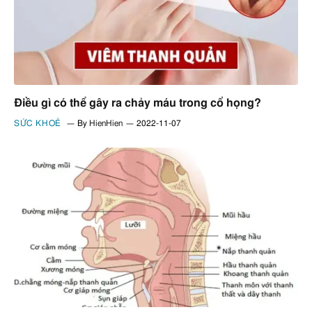
Điều gì có thể gây ra chảy máu trong cổ họng?
SỨC KHOẺ
By
HienHien
2022-11-07