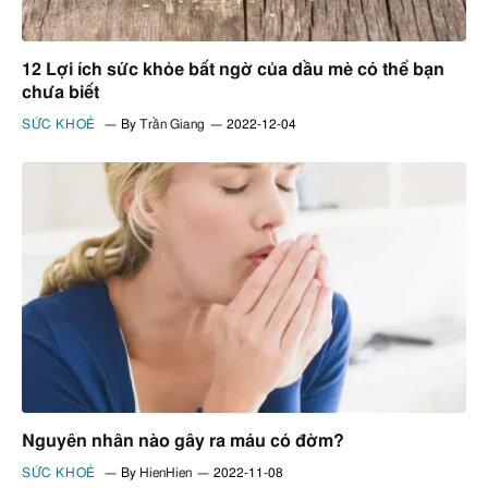
12 Lợi ích sức khỏe bất ngờ của dầu mè có thể bạn
chưa biết
SỨC KHOẺ
By
Trần Giang
2022-12-04
Nguyên nhân nào gây ra máu có đờm?
SỨC KHOẺ
By
HienHien
2022-11-08