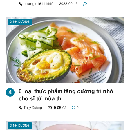
By
phuongle16111999
2022-09-13
1
DINH DƯỠNG
6 loại thực phẩm tăng cường trí nhớ
cho sĩ tử mùa thi
By
Thụy Dương
2019-05-02
0
DINH DƯỠNG