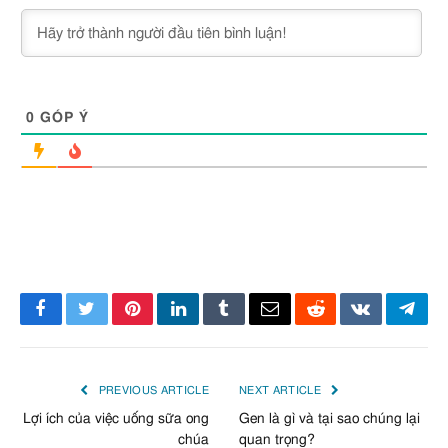
0
GÓP Ý
Facebook
Twitter
Pinterest
LinkedIn
Tumblr
Email
Reddit
VKontakte
Tele
PREVIOUS ARTICLE
NEXT ARTICLE
Lợi ích của việc uống sữa ong
Gen là gì và tại sao chúng lại
chúa
quan trọng?