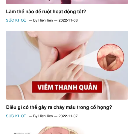
Làm thế nào để ruột hoạt động tốt?
SỨC KHOẺ
By
HienHien
2022-11-08
Điều gì có thể gây ra chảy máu trong cổ họng?
SỨC KHOẺ
By
HienHien
2022-11-07