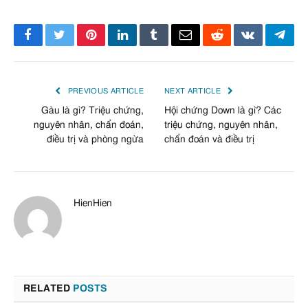
Facebook
Twitter
Pinterest
LinkedIn
Tumblr
Email
Reddit
VKontakte
Tele
PREVIOUS ARTICLE
NEXT ARTICLE
Gàu là gì? Triệu chứng,
Hội chứng Down là gì? Các
nguyên nhân, chẩn đoán,
triệu chứng, nguyên nhân,
điều trị và phòng ngừa
chẩn đoán và điều trị
HienHien
RELATED
POSTS