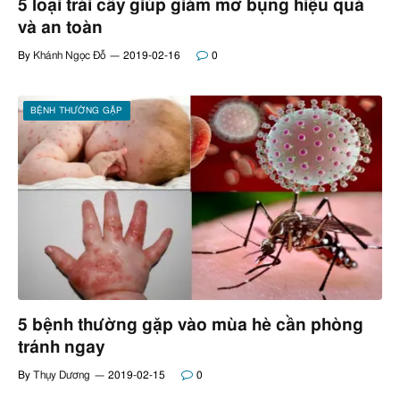
5 loại trái cây giúp giảm mỡ bụng hiệu quả
và an toàn
By
Khánh Ngọc Đỗ
2019-02-16
0
BỆNH THƯỜNG GẶP
5 bệnh thường gặp vào mùa hè cần phòng
tránh ngay
By
Thụy Dương
2019-02-15
0