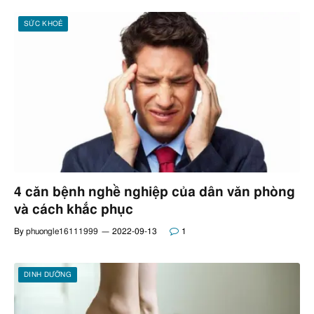
SỨC KHOẺ
4 căn bệnh nghề nghiệp của dân văn phòng
và cách khắc phục
By
phuongle16111999
2022-09-13
1
DINH DƯỠNG