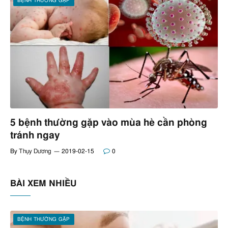
BỆNH THƯỜNG GẶP
5 bệnh thường gặp vào mùa hè cần phòng
tránh ngay
By
Thụy Dương
2019-02-15
0
BÀI XEM NHIỀU
BỆNH THƯỜNG GẶP