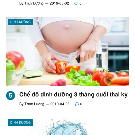
By
Thụy Dương
2019-05-02
0
DINH DƯỠNG
Chế độ dinh dưỡng 3 tháng cuối thai kỳ
By
Trâm Lương
2019-04-26
0
DINH DƯỠNG