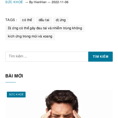
SỨC KHOẺ
By
HienHien
2022-11-06
TAGS :
có thể
dấu tai
dị ứng
Dị ứng có thể gây đau tai và nhiễm trùng không
kích ứng trong mũi và xoang
BÀI MỚI
SỨC KHOẺ