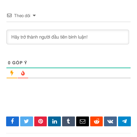
Theo dõi
0
GÓP Ý
Facebook
Twitter
Pinterest
LinkedIn
Tumblr
Email
Reddit
VKontakte
Tele