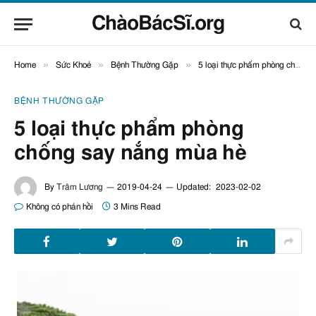
ChàoBácSĩ.org
»
»
»
Home
Sức Khoẻ
Bệnh Thường Gặp
5 loại thực phẩm phòng chống say nắng mùa hè
BỆNH THƯỜNG GẶP
5 loại thực phẩm phòng
chống say nắng mùa hè
By
Trâm Lương
2019-04-24
Updated:
2023-02-02
Không có phản hồi
3 Mins Read