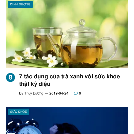
DINH DƯỠNG
7 tác dụng của trà xanh với sức khỏe
thật kỳ diệu
By
Thụy Dương
2019-04-24
0
SỨC KHOẺ