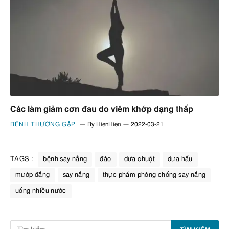
Các làm giảm cơn đau do viêm khớp dạng thấp
BỆNH THƯỜNG GẶP
By
HienHien
2022-03-21
TAGS :
bệnh say nắng
đào
dưa chuột
dưa hấu
mướp đắng
say nắng
thực phẩm phòng chống say nắng
uống nhiều nước