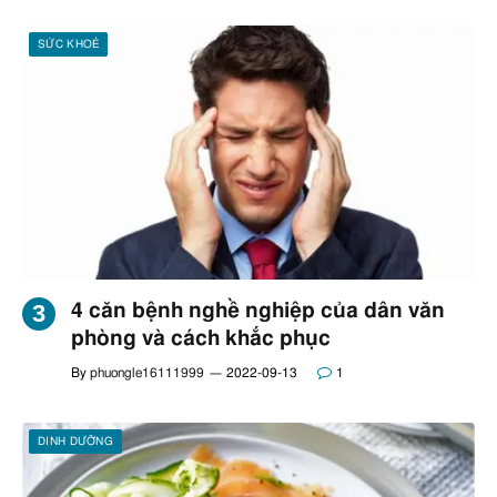
SỨC KHOẺ
4 căn bệnh nghề nghiệp của dân văn
phòng và cách khắc phục
By
phuongle16111999
2022-09-13
1
DINH DƯỠNG