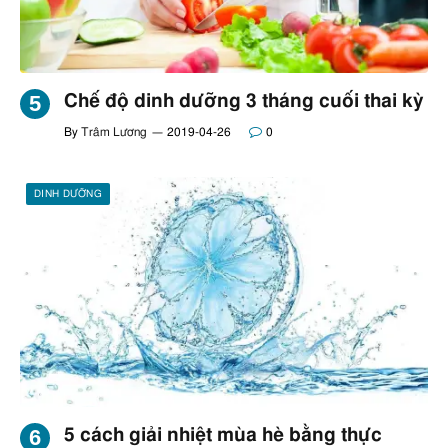
Chế độ dinh dưỡng 3 tháng cuối thai kỳ
By
Trâm Lương
2019-04-26
0
DINH DƯỠNG
5 cách giải nhiệt mùa hè bằng thực