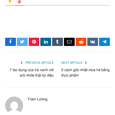
Facebook
Twitter
Pinterest
LinkedIn
Tumblr
Email
Reddit
VKontakte
Tele
PREVIOUS ARTICLE
NEXT ARTICLE
7 tác dụng của trà xanh với
5 cách giải nhiệt mùa hè bằng
sức khỏe thật kỳ diệu
thực phẩm
Trâm Lương