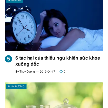
SỨC KHOẺ
6 tác hại của thiếu ngủ khiến sức khỏe
xuống dốc
By
Thụy Dương
2019-04-17
0
DINH DƯỠNG