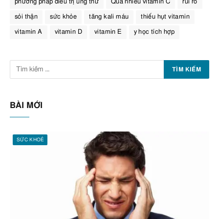
phương pháp điều trị ung thư
Quá nhiều vitamin C
rủi ro
sỏi thận
sức khỏe
tăng kali máu
thiếu hụt vitamin
vitamin A
vitamin D
vitamin E
y học tích hợp
BÀI MỚI
SỨC KHOẺ