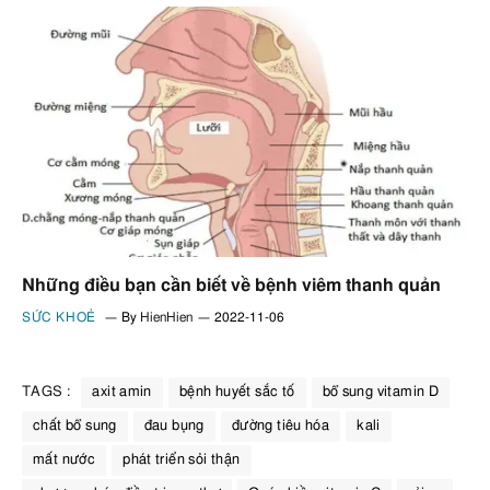
Những điều bạn cần biết về bệnh viêm thanh quản
SỨC KHOẺ
By
HienHien
2022-11-06
TAGS :
axit amin
bệnh huyết sắc tố
bổ sung vitamin D
chất bổ sung
đau bụng
đường tiêu hóa
kali
mất nước
phát triển sỏi thận