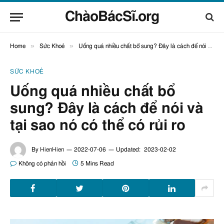
ChàoBácSĩ.org
»
»
Home
Sức Khoẻ
Uống quá nhiều chất bổ sung? Đây là cách để nói và tại sao nó có thể có rủi ro
SỨC KHOẺ
Uống quá nhiều chất bổ
sung? Đây là cách để nói và
tại sao nó có thể có rủi ro
By
HienHien
2022-07-06
Updated:
2023-02-02
Không có phản hồi
5 Mins Read