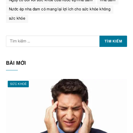
Nguy cơ đối với sức khỏe của nước ép nha đam
nha đam
Nước ép nha đam có mang lại lợi ích cho sức khỏe không
sức khỏe
BÀI MỚI
SỨC KHOẺ