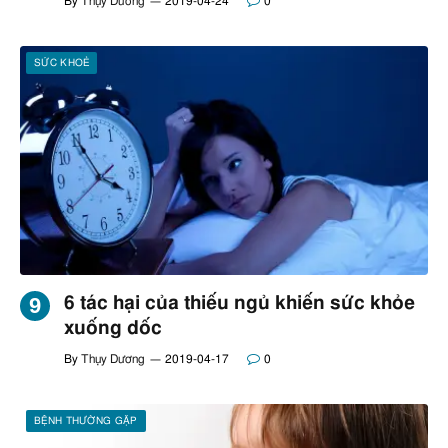
By
Thụy Dương
2019-04-24
0
SỨC KHOẺ
6 tác hại của thiếu ngủ khiến sức khỏe
xuống dốc
By
Thụy Dương
2019-04-17
0
BỆNH THƯỜNG GẶP