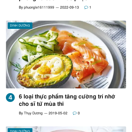
By
phuongle16111999
2022-09-13
1
DINH DƯỠNG
6 loại thực phẩm tăng cường trí nhớ
cho sĩ tử mùa thi
By
Thụy Dương
2019-05-02
0
DINH DƯỠNG