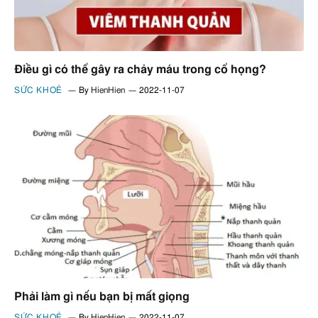
Điều gì có thể gây ra chảy máu trong cổ họng?
SỨC KHOẺ
By
HienHien
2022-11-07
Phải làm gì nếu bạn bị mất giọng
SỨC KHOẺ
By
HienHien
2022-11-07