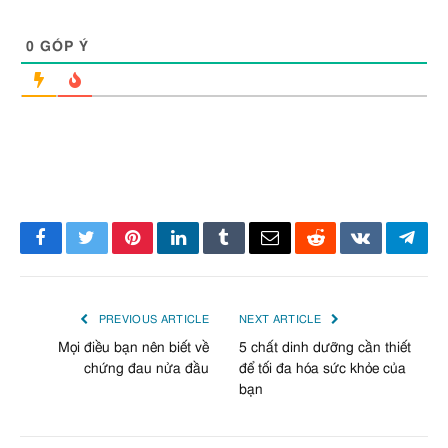
0
GÓP Ý
Facebook
Twitter
Pinterest
LinkedIn
Tumblr
Email
Reddit
VKontakte
Tele
PREVIOUS ARTICLE
NEXT ARTICLE
Mọi điều bạn nên biết về
5 chất dinh dưỡng cần thiết
chứng đau nửa đầu
để tối đa hóa sức khỏe của
bạn