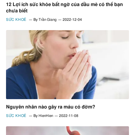
12 Lợi ích sức khỏe bất ngờ của dầu mè có thể bạn
chưa biết
SỨC KHOẺ
By
Trần Giang
2022-12-04
Nguyên nhân nào gây ra máu có đờm?
SỨC KHOẺ
By
HienHien
2022-11-08