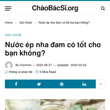
ChàoBácSĩ.org
»
»
Home
Sức Khoẻ
Nước ép nha đam có tốt cho bạn không?
SỨC KHOẺ
Nước ép nha đam có tốt cho
bạn không?
By
HienHien
2022-06-27
Updated:
2023-02-02
Không có phản hồi
5 Mins Read