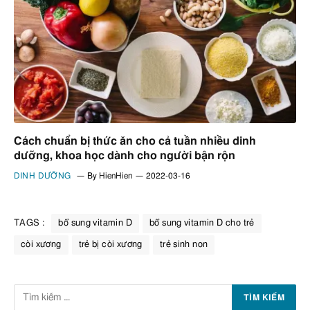
Cách chuẩn bị thức ăn cho cả tuần nhiều dinh
dưỡng, khoa học dành cho người bận rộn
DINH DƯỠNG
By
HienHien
2022-03-16
TAGS :
bổ sung vitamin D
bổ sung vitamin D cho trẻ
còi xương
trẻ bị còi xương
trẻ sinh non