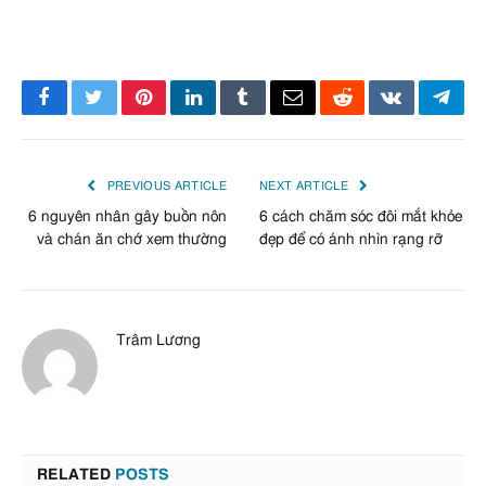
Facebook
Twitter
Pinterest
LinkedIn
Tumblr
Email
Reddit
VKontakte
Tele
PREVIOUS ARTICLE
NEXT ARTICLE
6 nguyên nhân gây buồn nôn
6 cách chăm sóc đôi mắt khỏe
và chán ăn chớ xem thường
đẹp để có ánh nhìn rạng rỡ
Trâm Lương
RELATED
POSTS