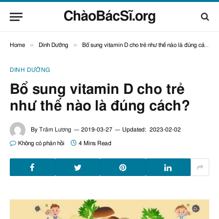
ChàoBácSĩ.org
»
»
Home
Dinh Dưỡng
Bổ sung vitamin D cho trẻ như thế nào là đúng cách?
DINH DƯỠNG
Bổ sung vitamin D cho trẻ
như thế nào là đúng cách?
By
Trâm Lương
2019-03-27
Updated:
2023-02-02
Không có phản hồi
4 Mins Read