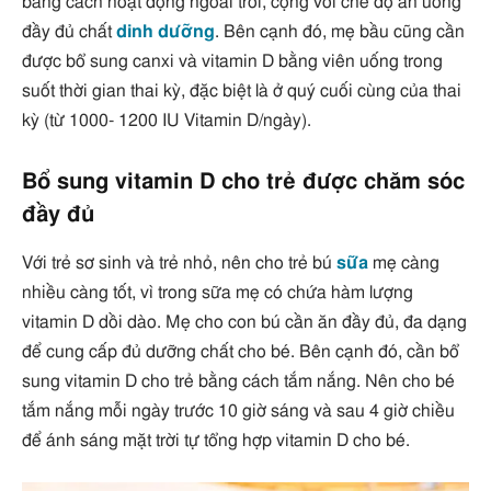
bằng cách hoạt động ngoài trời, cộng với chế độ ăn uống
đầy đủ chất
dinh dưỡng
. Bên cạnh đó, mẹ bầu cũng cần
được bổ sung canxi và vitamin D bằng viên uống trong
suốt thời gian thai kỳ, đặc biệt là ở quý cuối cùng của thai
kỳ (từ 1000- 1200 IU Vitamin D/ngày).
Bổ sung vitamin D cho trẻ được chăm sóc
đầy đủ
Với trẻ sơ sinh và trẻ nhỏ, nên cho trẻ bú
sữa
mẹ càng
nhiều càng tốt, vì trong sữa mẹ có chứa hàm lượng
vitamin D dồi dào. Mẹ cho con bú cần ăn đầy đủ, đa dạng
để cung cấp đủ dưỡng chất cho bé. Bên cạnh đó, cần bổ
sung vitamin D cho trẻ bằng cách tắm nắng. Nên cho bé
tắm nắng mỗi ngày trước 10 giờ sáng và sau 4 giờ chiều
để ánh sáng mặt trời tự tổng hợp vitamin D cho bé.