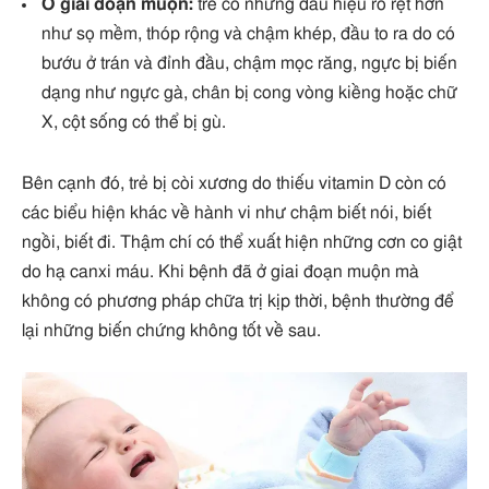
Ở giai đoạn muộn:
trẻ có những dấu hiệu rõ rệt hơn
như sọ mềm, thóp rộng và chậm khép, đầu to ra do có
bướu ở trán và đỉnh đầu, chậm mọc răng, ngực bị biến
dạng như ngực gà, chân bị cong vòng kiềng hoặc chữ
X, cột sống có thể bị gù.
Bên cạnh đó, trẻ bị còi xương do thiếu vitamin D còn có
các biểu hiện khác về hành vi như chậm biết nói, biết
ngồi, biết đi. Thậm chí có thể xuất hiện những cơn co giật
do hạ canxi máu. Khi bệnh đã ở giai đoạn muộn mà
không có phương pháp chữa trị kịp thời, bệnh thường để
lại những biến chứng không tốt về sau.