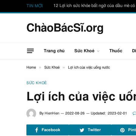
12 Lợi ích sức khỏe bất ngờ của dầu mè có 
TIN MỚI
ChàoBácSĩ.org
Trang chủ
Sức Khoẻ
Thuốc
D
»
»
Home
Sức Khoẻ
Lợi ích của việc uống nước
SỨC KHOẺ
Lợi ích của việc u
By
HienHien
2022-08-26
Updated:
2023-02-01
Facebook
Twitter
Pint