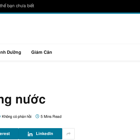
thể bạn chưa biết
inh Dưỡng
Giảm Cân
ống nước
Không có phản hồi
5 Mins Read
erest
LinkedIn