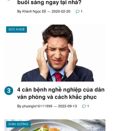
buổi sáng ngay tại nhà?
By
Khánh Ngọc Đỗ
2020-02-20
1
SỨC KHOẺ
4 căn bệnh nghề nghiệp của dân
văn phòng và cách khắc phục
By
phuongle16111999
2022-09-13
1
DINH DƯỠNG