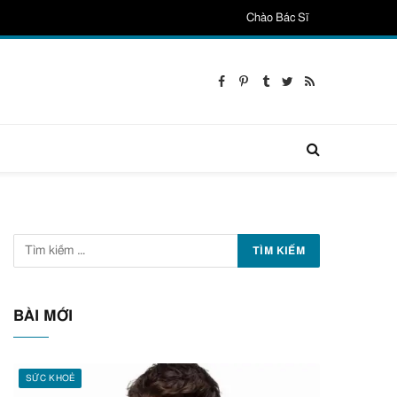
Chào Bác Sĩ
Facebook
Pinterest
Tumblr
Twitter
RSS
BÀI MỚI
SỨC KHOẺ