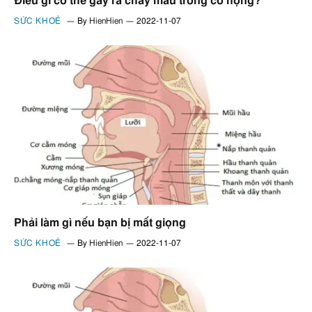
Điều gì có thể gây ra chảy máu trong cổ họng?
SỨC KHOẺ
By
HienHien
2022-11-07
Phải làm gì nếu bạn bị mất giọng
SỨC KHOẺ
By
HienHien
2022-11-07