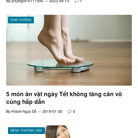
By
phuongle16111999
2022-09-13
1
DINH DƯỠNG
5 món ăn vặt ngày Tết không tăng cân vô
cùng hấp dẫn
By
Khánh Ngọc Đỗ
2019-01-30
0
BỆNH THƯỜNG GẶP