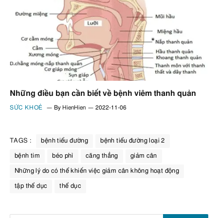
Những điều bạn cần biết về bệnh viêm thanh quản
SỨC KHOẺ
By
HienHien
2022-11-06
TAGS :
bệnh tiểu đường
bệnh tiểu đường loại 2
bệnh tim
béo phì
căng thẳng
giảm cân
Những lý do có thể khiến việc giảm cân không hoạt động
tập thể dục
thể dục