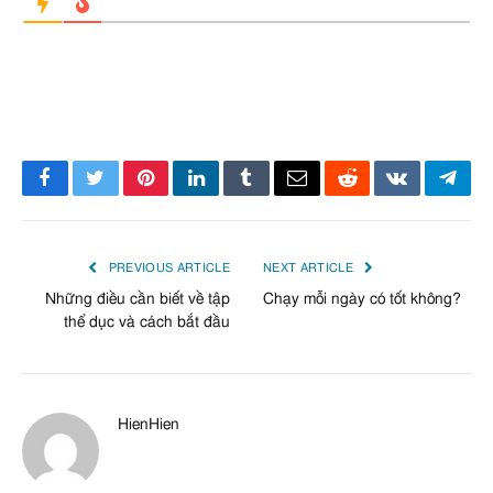
Facebook
Twitter
Pinterest
LinkedIn
Tumblr
Email
Reddit
VKontakte
Tele
PREVIOUS ARTICLE
NEXT ARTICLE
Những điều cần biết về tập
Chạy mỗi ngày có tốt không?
thể dục và cách bắt đầu
HienHien