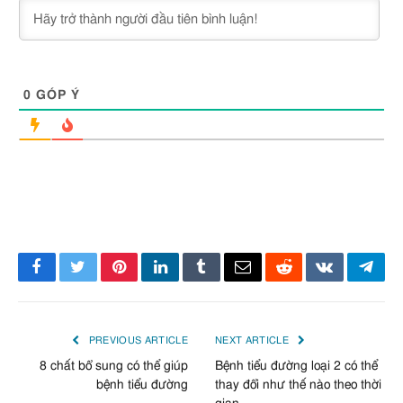
0
GÓP Ý
Facebook
Twitter
Pinterest
LinkedIn
Tumblr
Email
Reddit
VKontakte
Tele
PREVIOUS ARTICLE
NEXT ARTICLE
8 chất bổ sung có thể giúp
Bệnh tiểu đường loại 2 có thể
bệnh tiểu đường
thay đổi như thế nào theo thời