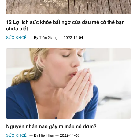
12 Lợi ích sức khỏe bất ngờ của dầu mè có thể bạn
chưa biết
SỨC KHOẺ
By
Trần Giang
2022-12-04
Nguyên nhân nào gây ra máu có đờm?
SỨC KHOẺ
By
HienHien
2022-11-08