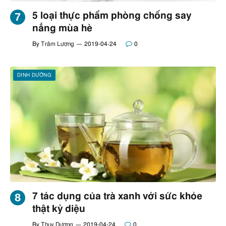
5 loại thực phẩm phòng chống say
nắng mùa hè
By
Trâm Lương
2019-04-24
0
DINH DƯỠNG
7 tác dụng của trà xanh với sức khỏe
thật kỳ diệu
By
Thụy Dương
2019-04-24
0