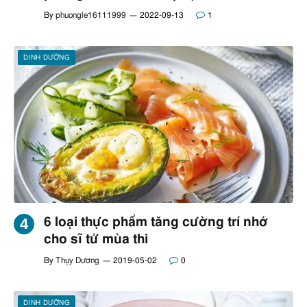
By
phuongle16111999
2022-09-13
1
DINH DƯỠNG
6 loại thực phẩm tăng cường trí nhớ
cho sĩ tử mùa thi
By
Thụy Dương
2019-05-02
0
DINH DƯỠNG