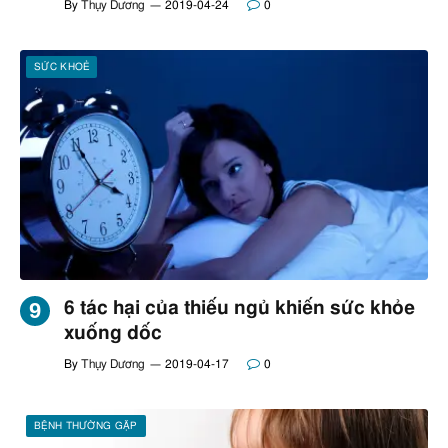
By
Thụy Dương
2019-04-24
0
SỨC KHOẺ
6 tác hại của thiếu ngủ khiến sức khỏe
xuống dốc
By
Thụy Dương
2019-04-17
0
BỆNH THƯỜNG GẶP