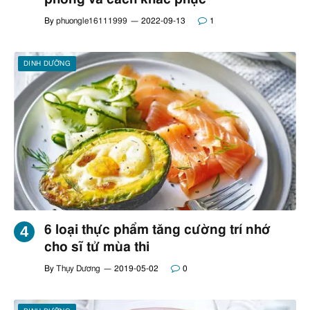
By
phuongle16111999
2022-09-13
1
DINH DƯỠNG
6 loại thực phẩm tăng cường trí nhớ
cho sĩ tử mùa thi
By
Thụy Dương
2019-05-02
0