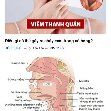
Điều gì có thể gây ra chảy máu trong cổ họng?
SỨC KHOẺ
By
HienHien
2022-11-07