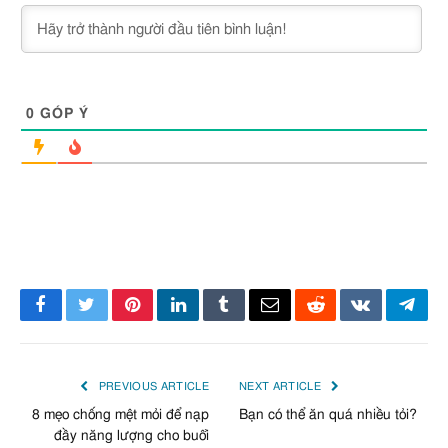
0
GÓP Ý
Facebook
Twitter
Pinterest
LinkedIn
Tumblr
Email
Reddit
VKontakte
Tele
PREVIOUS ARTICLE
NEXT ARTICLE
8 mẹo chống mệt mỏi để nạp
Bạn có thể ăn quá nhiều tỏi?
đầy năng lượng cho buổi