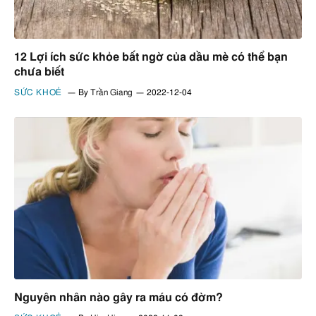
12 Lợi ích sức khỏe bất ngờ của dầu mè có thể bạn
chưa biết
SỨC KHOẺ
By
Trần Giang
2022-12-04
Nguyên nhân nào gây ra máu có đờm?