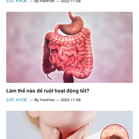
SỨC KHOẺ
By
HienHien
2022-11-08
Làm thế nào để ruột hoạt động tốt?
SỨC KHOẺ
By
HienHien
2022-11-08