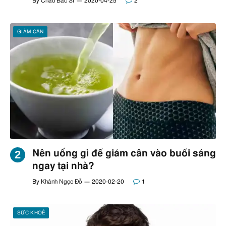
By
Chào Bác Sĩ
2020-04-25
2
GIẢM CÂN
Nên uống gì để giảm cân vào buổi sáng
ngay tại nhà?
By
Khánh Ngọc Đỗ
2020-02-20
1
SỨC KHOẺ