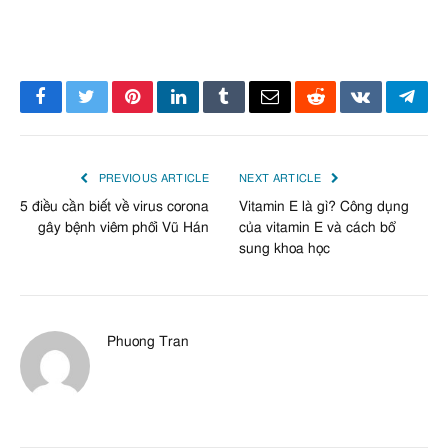
Facebook
Twitter
Pinterest
LinkedIn
Tumblr
Email
Reddit
VKontakte
Tele
PREVIOUS ARTICLE
NEXT ARTICLE
5 điều cần biết về virus corona
Vitamin E là gì? Công dụng
gây bệnh viêm phổi Vũ Hán
của vitamin E và cách bổ
sung khoa học
Phuong Tran