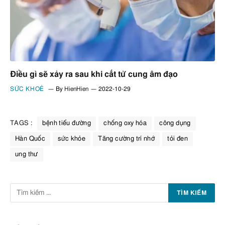
Điều gì sẽ xảy ra sau khi cắt tử cung âm đạo
SỨC KHOẺ
By
HienHien
2022-10-29
TAGS :
bệnh tiểu đường
chống oxy hóa
công dụng
Hàn Quốc
sức khỏe
Tăng cường trí nhớ
tỏi đen
ung thư