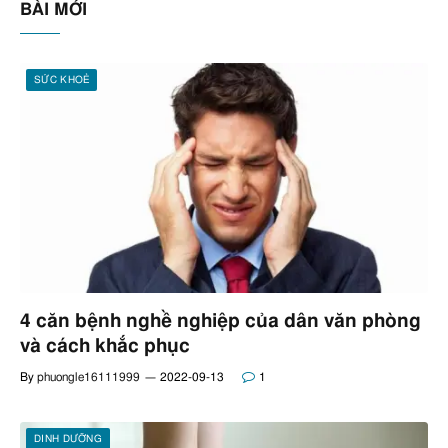
BÀI MỚI
SỨC KHOẺ
4 căn bệnh nghề nghiệp của dân văn phòng
và cách khắc phục
By
phuongle16111999
2022-09-13
1
DINH DƯỠNG