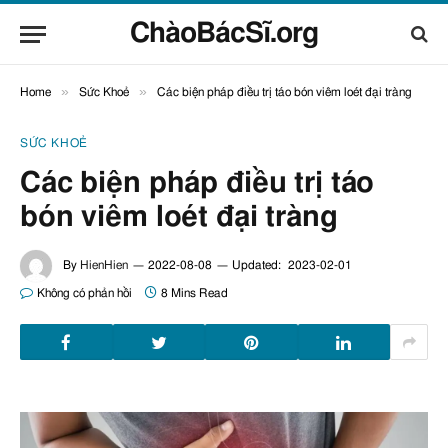
ChàoBácSĩ.org
»
»
Home
Sức Khoẻ
Các biện pháp điều trị táo bón viêm loét đại tràng
SỨC KHOẺ
Các biện pháp điều trị táo
bón viêm loét đại tràng
By
HienHien
2022-08-08
Updated:
2023-02-01
Không có phản hồi
8 Mins Read