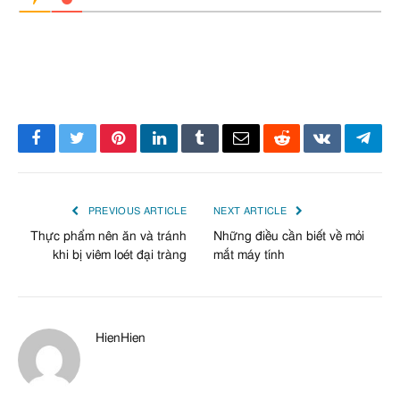
Facebook
Twitter
Pinterest
LinkedIn
Tumblr
Email
Reddit
VKontakte
Tele
PREVIOUS ARTICLE
NEXT ARTICLE
Thực phẩm nên ăn và tránh
Những điều cần biết về mỏi
khi bị viêm loét đại tràng
mắt máy tính
HienHien