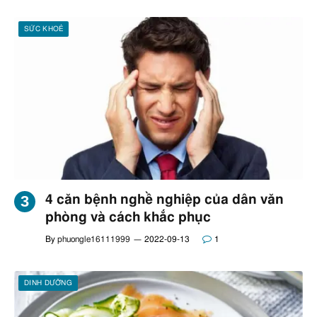
SỨC KHOẺ
4 căn bệnh nghề nghiệp của dân văn
phòng và cách khắc phục
By
phuongle16111999
2022-09-13
1
DINH DƯỠNG