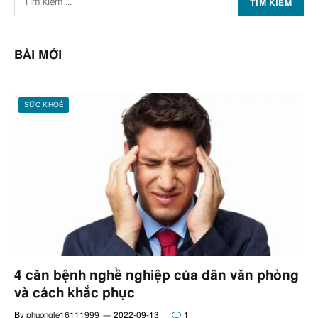
BÀI MỚI
SỨC KHOẺ
4 căn bệnh nghề nghiệp của dân văn phòng
và cách khắc phục
By
phuongle16111999
2022-09-13
1