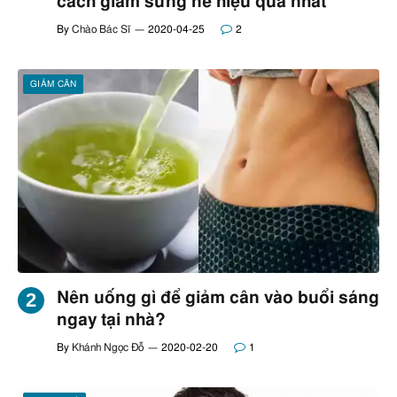
cách giảm sưng nề hiệu quả nhất
By
Chào Bác Sĩ
2020-04-25
2
GIẢM CÂN
Nên uống gì để giảm cân vào buổi sáng
ngay tại nhà?
By
Khánh Ngọc Đỗ
2020-02-20
1