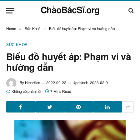
ChàoBácSĩ.org
»
»
Home
Sức Khoẻ
Biểu đồ huyết áp: Phạm vi và hướng dẫn
SỨC KHOẺ
Biểu đồ huyết áp: Phạm vi và
hướng dẫn
By
HienHien
2022-09-22
Updated:
2023-02-01
Không có phản hồi
7 Mins Read