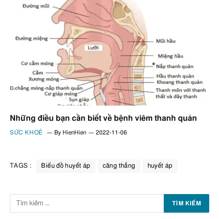
Những điều bạn cần biết về bệnh viêm thanh quản
SỨC KHOẺ
By
HienHien
2022-11-06
TAGS :
Biểu đồ huyết áp
căng thẳng
huyết áp