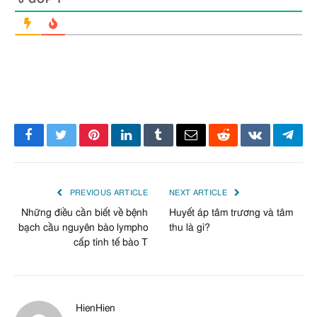
0
GÓP Ý
Facebook
Twitter
Pinterest
LinkedIn
Tumblr
Email
Reddit
VKontakte
Tele
PREVIOUS ARTICLE
NEXT ARTICLE
Những điều cần biết về bệnh
Huyết áp tâm trương và tâm
bạch cầu nguyên bào lympho
thu là gì?
cấp tính tế bào T
HienHien