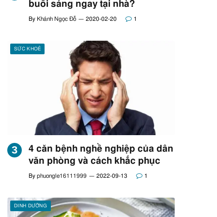
buổi sáng ngay tại nhà?
By
Khánh Ngọc Đỗ
2020-02-20
1
SỨC KHOẺ
4 căn bệnh nghề nghiệp của dân
văn phòng và cách khắc phục
By
phuongle16111999
2022-09-13
1
DINH DƯỠNG