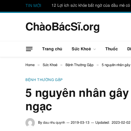
12 Lợi ích sức khỏe bất ngờ của dầu mè có 
TIN MỚI
ChàoBácSĩ.org
Trang chủ
Sức Khoẻ
Thuốc
D
»
»
»
Home
Sức Khoẻ
Bệnh Thường Gặp
5 nguyên nhân gây
BỆNH THƯỜNG GẶP
5 nguyên nhân gây
ngạc
By
dau nhu quynh
2019-03-13
Updated:
2023-02-02