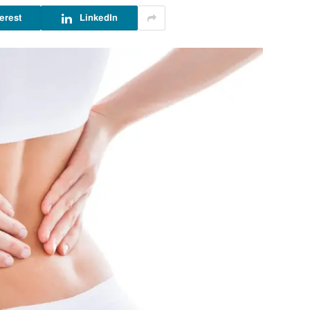
erest
LinkedIn