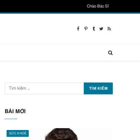
Chào Bác Sĩ
Facebook
Pinterest
Tumblr
Twitter
RSS
BÀI MỚI
SỨC KHOẺ