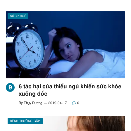
SỨC KHOẺ
6 tác hại của thiếu ngủ khiến sức khỏe
xuống dốc
By
Thụy Dương
2019-04-17
0
BỆNH THƯỜNG GẶP