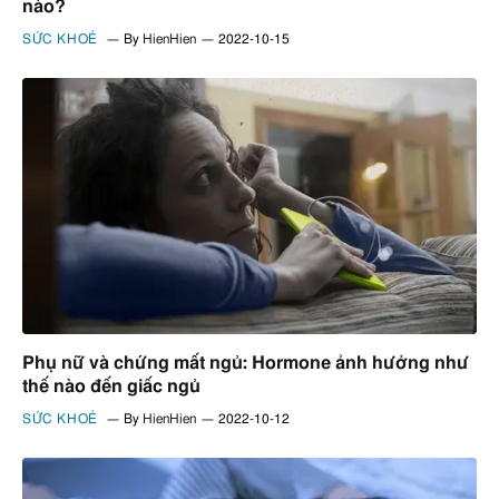
nào?
SỨC KHOẺ
By
HienHien
2022-10-15
Phụ nữ và chứng mất ngủ: Hormone ảnh hưởng như
thế nào đến giấc ngủ
SỨC KHOẺ
By
HienHien
2022-10-12