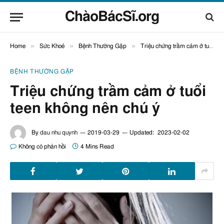
ChàoBácSĩ.org
»
»
»
Home
Sức Khoẻ
Bệnh Thường Gặp
Triệu chứng trầm cảm ở tuổi teen không nên chú ý
BỆNH THƯỜNG GẶP
Triệu chứng trầm cảm ở tuổi
teen không nên chú ý
By
dau nhu quynh
2019-03-29
Updated:
2023-02-02
Không có phản hồi
4 Mins Read