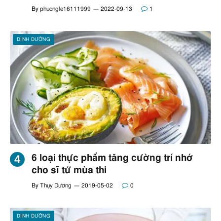
By
phuongle16111999
2022-09-13
1
DINH DƯỠNG
6 loại thực phẩm tăng cường trí nhớ
cho sĩ tử mùa thi
By
Thụy Dương
2019-05-02
0
DINH DƯỠNG