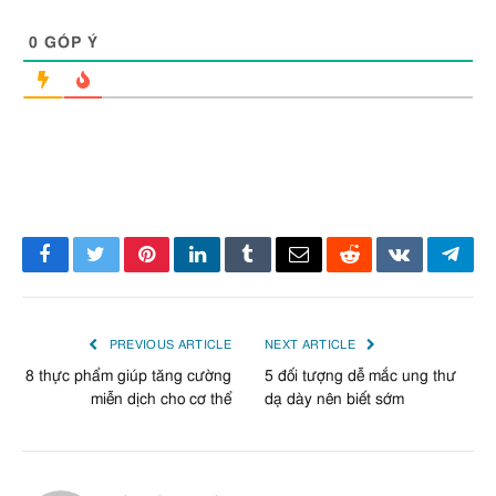
0
GÓP Ý
Facebook
Twitter
Pinterest
LinkedIn
Tumblr
Email
Reddit
VKontakte
Tele
PREVIOUS ARTICLE
NEXT ARTICLE
8 thực phẩm giúp tăng cường
5 đối tượng dễ mắc ung thư
miễn dịch cho cơ thể
dạ dày nên biết sớm