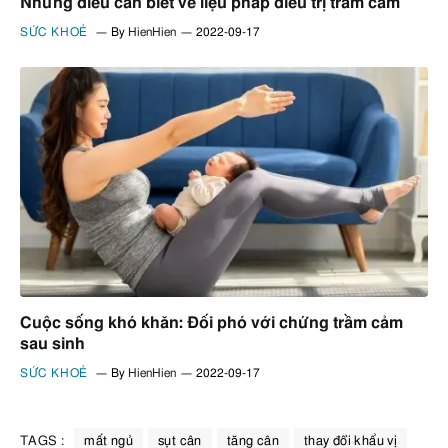
Những điều cần biết về liệu pháp điều trị trầm cảm
SỨC KHOẺ
By
HienHien
2022-09-17
Cuộc sống khó khăn: Đối phó với chứng trầm cảm
sau sinh
SỨC KHOẺ
By
HienHien
2022-09-17
TAGS :
mất ngủ
sụt cân
tăng cân
thay đổi khẩu vị